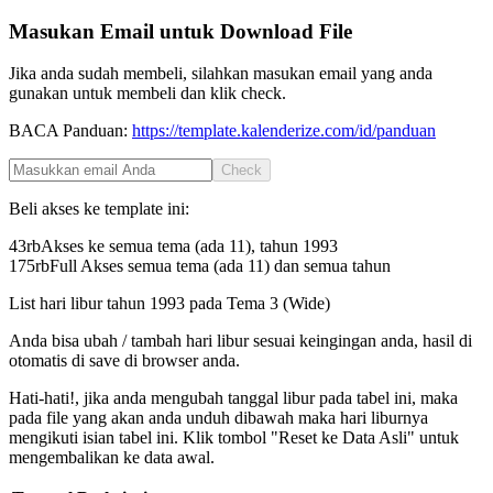
Masukan Email untuk Download File
Jika anda sudah membeli, silahkan masukan email yang anda
gunakan untuk membeli dan klik check.
BACA Panduan:
https://template.kalenderize.com/id/panduan
Check
Beli akses ke template ini:
43rb
Akses ke semua tema (ada 11), tahun
1993
175rb
Full Akses semua tema (ada 11) dan semua tahun
List hari libur tahun
1993
pada
Tema 3 (Wide)
Anda bisa ubah / tambah hari libur sesuai keingingan anda, hasil di
otomatis di save di browser anda.
Hati-hati!, jika anda mengubah tanggal libur pada tabel ini, maka
pada file yang akan anda unduh dibawah maka hari liburnya
mengikuti isian tabel ini. Klik tombol "Reset ke Data Asli" untuk
mengembalikan ke data awal.