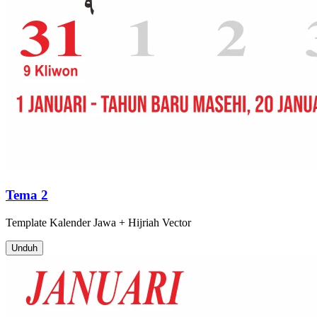
Tema 2
Template
Kalender Jawa + Hijriah
Vector
Unduh