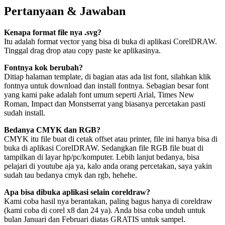
Pertanyaan & Jawaban
Kenapa format file nya .svg?
Itu adalah format vector yang bisa di buka di aplikasi CorelDRAW.
Tinggal drag drop atau copy paste ke aplikasinya.
Fontnya kok berubah?
Ditiap halaman template, di bagian atas ada list font, silahkan klik
fontnya untuk download dan install fontnya. Sebagian besar font
yang kami pake adalah font umum seperti Arial, Times New
Roman, Impact dan Monstserrat yang biasanya percetakan pasti
sudah install.
Bedanya CMYK dan RGB?
CMYK itu file buat di cetak offset atau printer, file ini hanya bisa di
buka di aplikasi CorelDRAW. Sedangkan file RGB file buat di
tampilkan di layar hp/pc/komputer. Lebih lanjut bedanya, bisa
pelajari di youtube aja ya, kalo anda orang percetakan, saya yakin
sudah tau bedanya cmyk dan rgb, hehehe.
Apa bisa dibuka aplikasi selain coreldraw?
Kami coba hasil nya berantakan, paling bagus hanya di coreldraw
(kami coba di corel x8 dan 24 ya). Anda bisa coba unduh untuk
bulan Januari dan Februari diatas GRATIS untuk sampel.