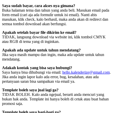
Saya sudah bayar, cara akses nya gimana?
Buka halaman tema dan tahun yang anda beli. Masukan email pada
form email (cari aja ada formulir untuk isi email). Nanti abis
masukan, klik check, kalo berhasil, maka anda akan di redirect dan
semua tombol download akan berfungsi.
Apakah setelah bayar file dikirim ke email?
TIDAK, langsung download via website ini, klik tombol CMYK
atau RGB di tema yang di inginkan.
Apakah ada update untuk tahun mendatang?
Jika saya masih mampu dan ingin, maka ada update untuk tahun
mendatang.
Adakah kontak yang bisa saya hubungi?
Saya hanya bisa dihubungi via email:
hello.kalenderize@gmail.com
.
Jika anda ingin lapor kalo ada error, bug, kesalahan, atau ada
pertanyaan saran bisa sampaikan via email ya.
Template boleh saya jual lagi ga?
TIDAK BOLEH. Kalo anda ngejual, berarti anda mencuri yang
bukan hak anda. Template ini hanya boleh di cetak atau buat bahan
promosi saja.
Template boleh saya bagi-bagi ga?