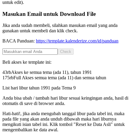
untuk edit).
Masukan Email untuk Download File
Jika anda sudah membeli, silahkan masukan email yang anda
gunakan untuk membeli dan klik check.
BACA Panduan:
https://template.kalenderize.com/id/panduan
Check
Beli akses ke template ini:
43rb
Akses ke semua tema (ada 11), tahun
1991
175rb
Full Akses semua tema (ada 11) dan semua tahun
List hari libur tahun
1991
pada
Tema 9
Anda bisa ubah / tambah hari libur sesuai keingingan anda, hasil di
otomatis di save di browser anda.
Hati-hati!, jika anda mengubah tanggal libur pada tabel ini, maka
pada file yang akan anda unduh dibawah maka hari liburnya
mengikuti isian tabel ini. Klik tombol "Reset ke Data Asli" untuk
mengembalikan ke data awal.