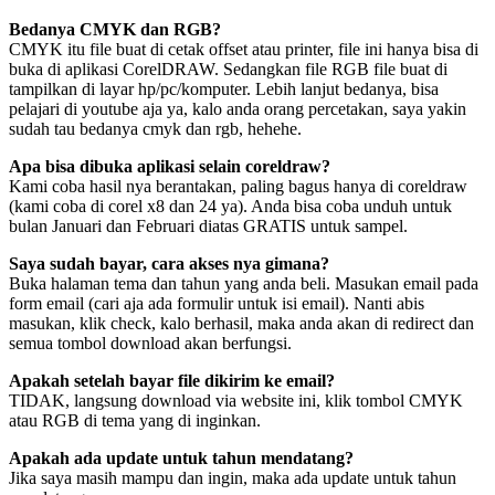
Bedanya CMYK dan RGB?
CMYK itu file buat di cetak offset atau printer, file ini hanya bisa di
buka di aplikasi CorelDRAW. Sedangkan file RGB file buat di
tampilkan di layar hp/pc/komputer. Lebih lanjut bedanya, bisa
pelajari di youtube aja ya, kalo anda orang percetakan, saya yakin
sudah tau bedanya cmyk dan rgb, hehehe.
Apa bisa dibuka aplikasi selain coreldraw?
Kami coba hasil nya berantakan, paling bagus hanya di coreldraw
(kami coba di corel x8 dan 24 ya). Anda bisa coba unduh untuk
bulan Januari dan Februari diatas GRATIS untuk sampel.
Saya sudah bayar, cara akses nya gimana?
Buka halaman tema dan tahun yang anda beli. Masukan email pada
form email (cari aja ada formulir untuk isi email). Nanti abis
masukan, klik check, kalo berhasil, maka anda akan di redirect dan
semua tombol download akan berfungsi.
Apakah setelah bayar file dikirim ke email?
TIDAK, langsung download via website ini, klik tombol CMYK
atau RGB di tema yang di inginkan.
Apakah ada update untuk tahun mendatang?
Jika saya masih mampu dan ingin, maka ada update untuk tahun