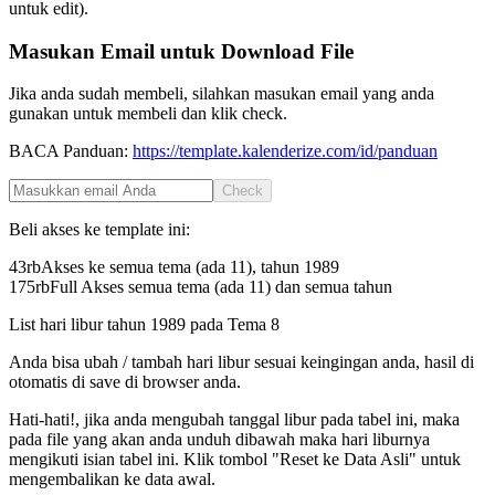
untuk edit).
Masukan Email untuk Download File
Jika anda sudah membeli, silahkan masukan email yang anda
gunakan untuk membeli dan klik check.
BACA Panduan:
https://template.kalenderize.com/id/panduan
Check
Beli akses ke template ini:
43rb
Akses ke semua tema (ada 11), tahun
1989
175rb
Full Akses semua tema (ada 11) dan semua tahun
List hari libur tahun
1989
pada
Tema 8
Anda bisa ubah / tambah hari libur sesuai keingingan anda, hasil di
otomatis di save di browser anda.
Hati-hati!, jika anda mengubah tanggal libur pada tabel ini, maka
pada file yang akan anda unduh dibawah maka hari liburnya
mengikuti isian tabel ini. Klik tombol "Reset ke Data Asli" untuk
mengembalikan ke data awal.