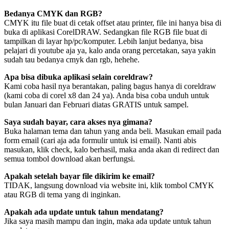
Bedanya CMYK dan RGB?
CMYK itu file buat di cetak offset atau printer, file ini hanya bisa di
buka di aplikasi CorelDRAW. Sedangkan file RGB file buat di
tampilkan di layar hp/pc/komputer. Lebih lanjut bedanya, bisa
pelajari di youtube aja ya, kalo anda orang percetakan, saya yakin
sudah tau bedanya cmyk dan rgb, hehehe.
Apa bisa dibuka aplikasi selain coreldraw?
Kami coba hasil nya berantakan, paling bagus hanya di coreldraw
(kami coba di corel x8 dan 24 ya). Anda bisa coba unduh untuk
bulan Januari dan Februari diatas GRATIS untuk sampel.
Saya sudah bayar, cara akses nya gimana?
Buka halaman tema dan tahun yang anda beli. Masukan email pada
form email (cari aja ada formulir untuk isi email). Nanti abis
masukan, klik check, kalo berhasil, maka anda akan di redirect dan
semua tombol download akan berfungsi.
Apakah setelah bayar file dikirim ke email?
TIDAK, langsung download via website ini, klik tombol CMYK
atau RGB di tema yang di inginkan.
Apakah ada update untuk tahun mendatang?
Jika saya masih mampu dan ingin, maka ada update untuk tahun