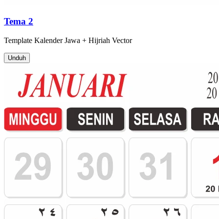
Tema 2
Template
Kalender Jawa + Hijriah
Vector
Unduh