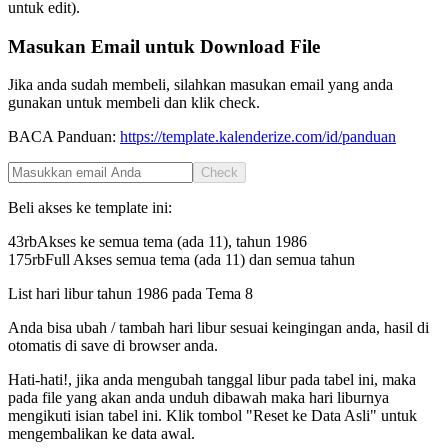
untuk edit).
Masukan Email untuk Download File
Jika anda sudah membeli, silahkan masukan email yang anda
gunakan untuk membeli dan klik check.
BACA Panduan:
https://template.kalenderize.com/id/panduan
Check
Beli akses ke template ini:
43rb
Akses ke semua tema (ada 11), tahun
1986
175rb
Full Akses semua tema (ada 11) dan semua tahun
List hari libur tahun
1986
pada
Tema 8
Anda bisa ubah / tambah hari libur sesuai keingingan anda, hasil di
otomatis di save di browser anda.
Hati-hati!, jika anda mengubah tanggal libur pada tabel ini, maka
pada file yang akan anda unduh dibawah maka hari liburnya
mengikuti isian tabel ini. Klik tombol "Reset ke Data Asli" untuk
mengembalikan ke data awal.