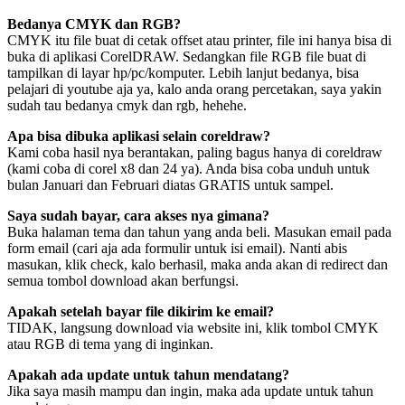
Bedanya CMYK dan RGB?
CMYK itu file buat di cetak offset atau printer, file ini hanya bisa di
buka di aplikasi CorelDRAW. Sedangkan file RGB file buat di
tampilkan di layar hp/pc/komputer. Lebih lanjut bedanya, bisa
pelajari di youtube aja ya, kalo anda orang percetakan, saya yakin
sudah tau bedanya cmyk dan rgb, hehehe.
Apa bisa dibuka aplikasi selain coreldraw?
Kami coba hasil nya berantakan, paling bagus hanya di coreldraw
(kami coba di corel x8 dan 24 ya). Anda bisa coba unduh untuk
bulan Januari dan Februari diatas GRATIS untuk sampel.
Saya sudah bayar, cara akses nya gimana?
Buka halaman tema dan tahun yang anda beli. Masukan email pada
form email (cari aja ada formulir untuk isi email). Nanti abis
masukan, klik check, kalo berhasil, maka anda akan di redirect dan
semua tombol download akan berfungsi.
Apakah setelah bayar file dikirim ke email?
TIDAK, langsung download via website ini, klik tombol CMYK
atau RGB di tema yang di inginkan.
Apakah ada update untuk tahun mendatang?
Jika saya masih mampu dan ingin, maka ada update untuk tahun