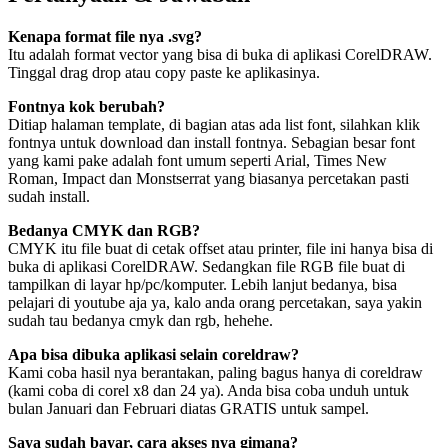
Kenapa format file nya .svg?
Itu adalah format vector yang bisa di buka di aplikasi CorelDRAW.
Tinggal drag drop atau copy paste ke aplikasinya.
Fontnya kok berubah?
Ditiap halaman template, di bagian atas ada list font, silahkan klik
fontnya untuk download dan install fontnya. Sebagian besar font
yang kami pake adalah font umum seperti Arial, Times New
Roman, Impact dan Monstserrat yang biasanya percetakan pasti
sudah install.
Bedanya CMYK dan RGB?
CMYK itu file buat di cetak offset atau printer, file ini hanya bisa di
buka di aplikasi CorelDRAW. Sedangkan file RGB file buat di
tampilkan di layar hp/pc/komputer. Lebih lanjut bedanya, bisa
pelajari di youtube aja ya, kalo anda orang percetakan, saya yakin
sudah tau bedanya cmyk dan rgb, hehehe.
Apa bisa dibuka aplikasi selain coreldraw?
Kami coba hasil nya berantakan, paling bagus hanya di coreldraw
(kami coba di corel x8 dan 24 ya). Anda bisa coba unduh untuk
bulan Januari dan Februari diatas GRATIS untuk sampel.
Saya sudah bayar, cara akses nya gimana?