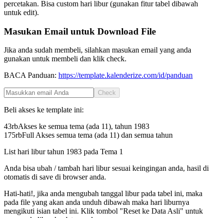
percetakan. Bisa custom hari libur (gunakan fitur tabel dibawah
untuk edit).
Masukan Email untuk Download File
Jika anda sudah membeli, silahkan masukan email yang anda
gunakan untuk membeli dan klik check.
BACA Panduan:
https://template.kalenderize.com/id/panduan
Check
Beli akses ke template ini:
43rb
Akses ke semua tema (ada 11), tahun
1983
175rb
Full Akses semua tema (ada 11) dan semua tahun
List hari libur tahun
1983
pada
Tema 1
Anda bisa ubah / tambah hari libur sesuai keingingan anda, hasil di
otomatis di save di browser anda.
Hati-hati!, jika anda mengubah tanggal libur pada tabel ini, maka
pada file yang akan anda unduh dibawah maka hari liburnya
mengikuti isian tabel ini. Klik tombol "Reset ke Data Asli" untuk