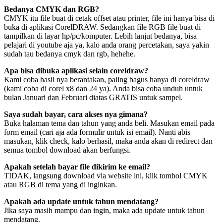
Bedanya CMYK dan RGB?
CMYK itu file buat di cetak offset atau printer, file ini hanya bisa di
buka di aplikasi CorelDRAW. Sedangkan file RGB file buat di
tampilkan di layar hp/pc/komputer. Lebih lanjut bedanya, bisa
pelajari di youtube aja ya, kalo anda orang percetakan, saya yakin
sudah tau bedanya cmyk dan rgb, hehehe.
Apa bisa dibuka aplikasi selain coreldraw?
Kami coba hasil nya berantakan, paling bagus hanya di coreldraw
(kami coba di corel x8 dan 24 ya). Anda bisa coba unduh untuk
bulan Januari dan Februari diatas GRATIS untuk sampel.
Saya sudah bayar, cara akses nya gimana?
Buka halaman tema dan tahun yang anda beli. Masukan email pada
form email (cari aja ada formulir untuk isi email). Nanti abis
masukan, klik check, kalo berhasil, maka anda akan di redirect dan
semua tombol download akan berfungsi.
Apakah setelah bayar file dikirim ke email?
TIDAK, langsung download via website ini, klik tombol CMYK
atau RGB di tema yang di inginkan.
Apakah ada update untuk tahun mendatang?
Jika saya masih mampu dan ingin, maka ada update untuk tahun
mendatang.