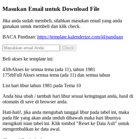
Masukan Email untuk Download File
Jika anda sudah membeli, silahkan masukan email yang anda
gunakan untuk membeli dan klik check.
BACA Panduan:
https://template.kalenderize.com/id/panduan
Check
Beli akses ke template ini:
43rb
Akses ke semua tema (ada 11), tahun
1981
175rb
Full Akses semua tema (ada 11) dan semua tahun
List hari libur tahun
1981
pada
Tema 10
Anda bisa ubah / tambah hari libur sesuai keingingan anda, hasil di
otomatis di save di browser anda.
Hati-hati!, jika anda mengubah tanggal libur pada tabel ini, maka
pada file yang akan anda unduh dibawah maka hari liburnya
mengikuti isian tabel ini. Klik tombol "Reset ke Data Asli" untuk
mengembalikan ke data awal.