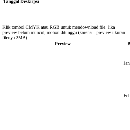
Tanggal
Deskripsi
Klik tombol CMYK atau RGB untuk mendownload file. Jika
preview belum muncul, mohon ditunggu (karena 1 preview ukuran
filenya 2MB)
Preview
B
Jan
Feb