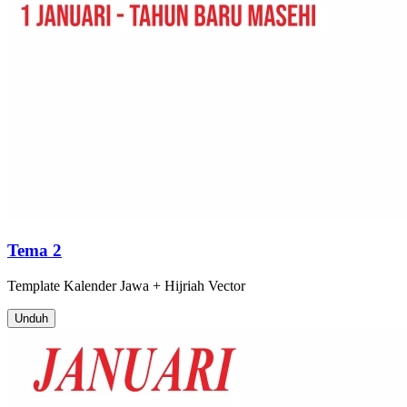
Tema 2
Template
Kalender Jawa + Hijriah
Vector
Unduh