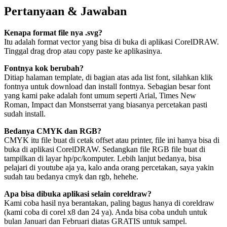
Pertanyaan & Jawaban
Kenapa format file nya .svg?
Itu adalah format vector yang bisa di buka di aplikasi CorelDRAW.
Tinggal drag drop atau copy paste ke aplikasinya.
Fontnya kok berubah?
Ditiap halaman template, di bagian atas ada list font, silahkan klik
fontnya untuk download dan install fontnya. Sebagian besar font
yang kami pake adalah font umum seperti Arial, Times New
Roman, Impact dan Monstserrat yang biasanya percetakan pasti
sudah install.
Bedanya CMYK dan RGB?
CMYK itu file buat di cetak offset atau printer, file ini hanya bisa di
buka di aplikasi CorelDRAW. Sedangkan file RGB file buat di
tampilkan di layar hp/pc/komputer. Lebih lanjut bedanya, bisa
pelajari di youtube aja ya, kalo anda orang percetakan, saya yakin
sudah tau bedanya cmyk dan rgb, hehehe.
Apa bisa dibuka aplikasi selain coreldraw?
Kami coba hasil nya berantakan, paling bagus hanya di coreldraw
(kami coba di corel x8 dan 24 ya). Anda bisa coba unduh untuk
bulan Januari dan Februari diatas GRATIS untuk sampel.