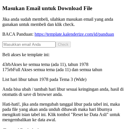
Masukan Email untuk Download File
Jika anda sudah membeli, silahkan masukan email yang anda
gunakan untuk membeli dan klik check.
BACA Panduan:
https://template.kalenderize.com/id/panduan
Check
Beli akses ke template ini:
43rb
Akses ke semua tema (ada 11), tahun
1978
175rb
Full Akses semua tema (ada 11) dan semua tahun
List hari libur tahun
1978
pada
Tema 3 (Wide)
Anda bisa ubah / tambah hari libur sesuai keingingan anda, hasil di
otomatis di save di browser anda.
Hati-hati!, jika anda mengubah tanggal libur pada tabel ini, maka
pada file yang akan anda unduh dibawah maka hari liburnya
mengikuti isian tabel ini. Klik tombol "Reset ke Data Asli" untuk
mengembalikan ke data awal.