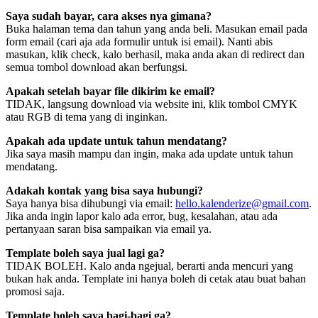
Saya sudah bayar, cara akses nya gimana?
Buka halaman tema dan tahun yang anda beli. Masukan email pada
form email (cari aja ada formulir untuk isi email). Nanti abis
masukan, klik check, kalo berhasil, maka anda akan di redirect dan
semua tombol download akan berfungsi.
Apakah setelah bayar file dikirim ke email?
TIDAK, langsung download via website ini, klik tombol CMYK
atau RGB di tema yang di inginkan.
Apakah ada update untuk tahun mendatang?
Jika saya masih mampu dan ingin, maka ada update untuk tahun
mendatang.
Adakah kontak yang bisa saya hubungi?
Saya hanya bisa dihubungi via email:
hello.kalenderize@gmail.com
.
Jika anda ingin lapor kalo ada error, bug, kesalahan, atau ada
pertanyaan saran bisa sampaikan via email ya.
Template boleh saya jual lagi ga?
TIDAK BOLEH. Kalo anda ngejual, berarti anda mencuri yang
bukan hak anda. Template ini hanya boleh di cetak atau buat bahan
promosi saja.
Template boleh saya bagi-bagi ga?