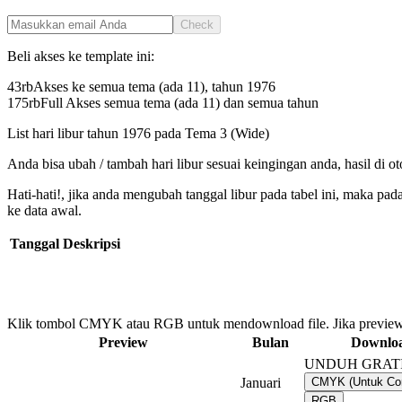
Check
Beli akses ke template ini:
43rb
Akses ke semua tema (ada 11), tahun
1976
175rb
Full Akses semua tema (ada 11) dan semua tahun
List hari libur tahun
1976
pada
Tema 3 (Wide)
Anda bisa ubah / tambah hari libur sesuai keingingan anda, hasil di o
Hati-hati!, jika anda mengubah tanggal libur pada tabel ini, maka pa
ke data awal.
Tanggal
Deskripsi
Klik tombol CMYK atau RGB untuk mendownload file. Jika preview
Preview
Bulan
Downlo
UNDUH GRAT
Januari
CMYK (Untuk Co
RGB