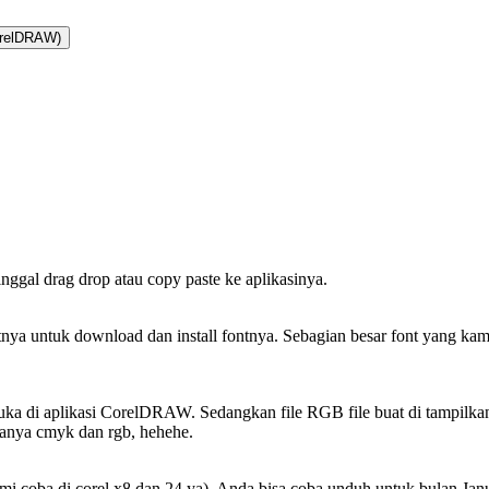
relDRAW)
nggal drag drop atau copy paste ke aplikasinya.
 fontnya untuk download dan install fontnya. Sebagian besar font yang
i buka di aplikasi CorelDRAW. Sedangkan file RGB file buat di tampilkan
danya cmyk dan rgb, hehehe.
ami coba di corel x8 dan 24 ya). Anda bisa coba unduh untuk bulan Ja