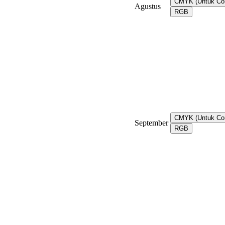
CMYK (Untuk Co
Agustus
RGB
CMYK (Untuk Co
September
RGB