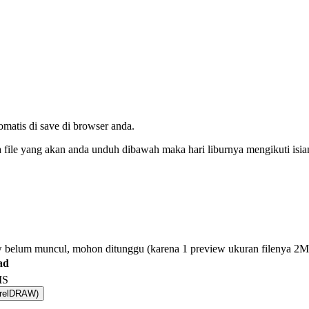
tomatis di save di browser anda.
da file yang akan anda unduh dibawah maka hari liburnya mengikuti isi
 belum muncul, mohon ditunggu (karena 1 preview ukuran filenya 2
ad
IS
relDRAW)