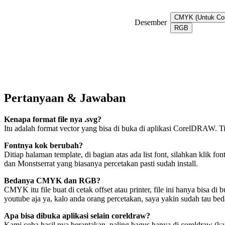
CMYK (Untuk Co
Desember
RGB
Pertanyaan & Jawaban
Kenapa format file nya .svg?
Itu adalah format vector yang bisa di buka di aplikasi CorelDRAW. Ti
Fontnya kok berubah?
Ditiap halaman template, di bagian atas ada list font, silahkan klik
dan Monstserrat yang biasanya percetakan pasti sudah install.
Bedanya CMYK dan RGB?
CMYK itu file buat di cetak offset atau printer, file ini hanya bisa d
youtube aja ya, kalo anda orang percetakan, saya yakin sudah tau be
Apa bisa dibuka aplikasi selain coreldraw?
Kami coba hasil nya berantakan, paling bagus hanya di coreldraw (k