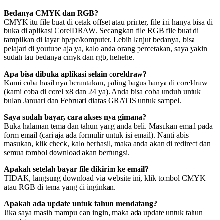
Bedanya CMYK dan RGB?
CMYK itu file buat di cetak offset atau printer, file ini hanya bisa di
buka di aplikasi CorelDRAW. Sedangkan file RGB file buat di
tampilkan di layar hp/pc/komputer. Lebih lanjut bedanya, bisa
pelajari di youtube aja ya, kalo anda orang percetakan, saya yakin
sudah tau bedanya cmyk dan rgb, hehehe.
Apa bisa dibuka aplikasi selain coreldraw?
Kami coba hasil nya berantakan, paling bagus hanya di coreldraw
(kami coba di corel x8 dan 24 ya). Anda bisa coba unduh untuk
bulan Januari dan Februari diatas GRATIS untuk sampel.
Saya sudah bayar, cara akses nya gimana?
Buka halaman tema dan tahun yang anda beli. Masukan email pada
form email (cari aja ada formulir untuk isi email). Nanti abis
masukan, klik check, kalo berhasil, maka anda akan di redirect dan
semua tombol download akan berfungsi.
Apakah setelah bayar file dikirim ke email?
TIDAK, langsung download via website ini, klik tombol CMYK
atau RGB di tema yang di inginkan.
Apakah ada update untuk tahun mendatang?
Jika saya masih mampu dan ingin, maka ada update untuk tahun