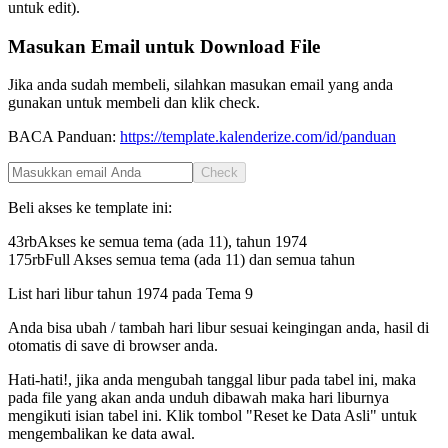
untuk edit).
Masukan Email untuk Download File
Jika anda sudah membeli, silahkan masukan email yang anda
gunakan untuk membeli dan klik check.
BACA Panduan:
https://template.kalenderize.com/id/panduan
Check
Beli akses ke template ini:
43rb
Akses ke semua tema (ada 11), tahun
1974
175rb
Full Akses semua tema (ada 11) dan semua tahun
List hari libur tahun
1974
pada
Tema 9
Anda bisa ubah / tambah hari libur sesuai keingingan anda, hasil di
otomatis di save di browser anda.
Hati-hati!, jika anda mengubah tanggal libur pada tabel ini, maka
pada file yang akan anda unduh dibawah maka hari liburnya
mengikuti isian tabel ini. Klik tombol "Reset ke Data Asli" untuk
mengembalikan ke data awal.