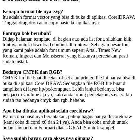
Kenapa format file nya .svg?
Itu adalah format vector yang bisa di buka di aplikasi CorelDRAW.
Tinggal drag drop atau copy paste ke aplikasinya.
Fontnya kok berubah?
Ditiap halaman template, di bagian atas ada list font, silahkan klik
fontnya untuk download dan install fontnya. Sebagian besar font
yang kami pake adalah font umum seperti Arial, Times New
Roman, Impact dan Monstserrat yang biasanya percetakan pasti
sudah install.
Bedanya CMYK dan RGB?
CMYK itu file buat di cetak offset atau printer, file ini hanya bisa di
buka di aplikasi CorelDRAW. Sedangkan file RGB file buat di
tampilkan di layar hp/pc/komputer. Lebih lanjut bedanya, bisa
pelajari di youtube aja ya, kalo anda orang percetakan, saya yakin
sudah tau bedanya cmyk dan rgb, hehehe.
Apa bisa dibuka aplikasi selain coreldraw?
Kami coba hasil nya berantakan, paling bagus hanya di coreldraw
(kami coba di corel x8 dan 24 ya). Anda bisa coba unduh untuk
bulan Januari dan Februari diatas GRATIS untuk sampel.
Saya sudah bayar, cara akses nya gimana?