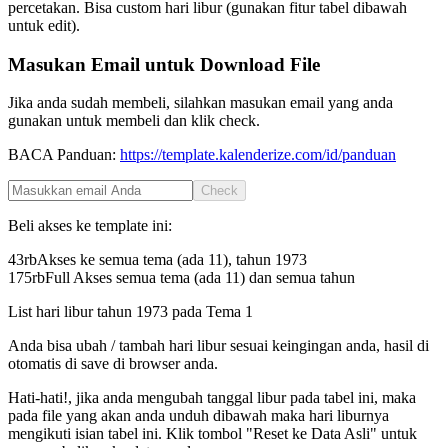
percetakan. Bisa custom hari libur (gunakan fitur tabel dibawah
untuk edit).
Masukan Email untuk Download File
Jika anda sudah membeli, silahkan masukan email yang anda
gunakan untuk membeli dan klik check.
BACA Panduan:
https://template.kalenderize.com/id/panduan
Check
Beli akses ke template ini:
43rb
Akses ke semua tema (ada 11), tahun
1973
175rb
Full Akses semua tema (ada 11) dan semua tahun
List hari libur tahun
1973
pada
Tema 1
Anda bisa ubah / tambah hari libur sesuai keingingan anda, hasil di
otomatis di save di browser anda.
Hati-hati!, jika anda mengubah tanggal libur pada tabel ini, maka
pada file yang akan anda unduh dibawah maka hari liburnya
mengikuti isian tabel ini. Klik tombol "Reset ke Data Asli" untuk