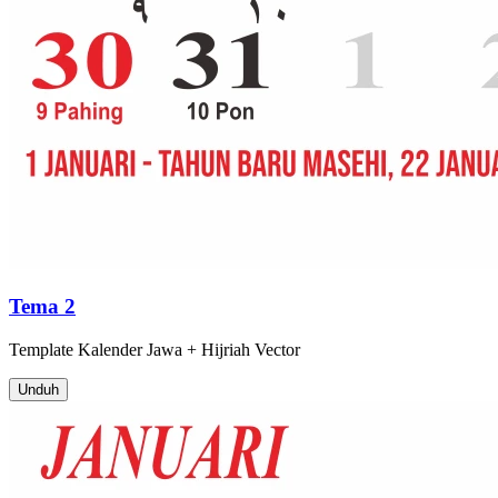
Tema 2
Template
Kalender Jawa + Hijriah
Vector
Unduh