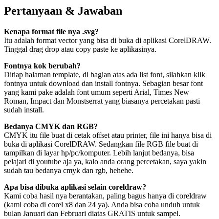
Pertanyaan & Jawaban
Kenapa format file nya .svg?
Itu adalah format vector yang bisa di buka di aplikasi CorelDRAW.
Tinggal drag drop atau copy paste ke aplikasinya.
Fontnya kok berubah?
Ditiap halaman template, di bagian atas ada list font, silahkan klik
fontnya untuk download dan install fontnya. Sebagian besar font
yang kami pake adalah font umum seperti Arial, Times New
Roman, Impact dan Monstserrat yang biasanya percetakan pasti
sudah install.
Bedanya CMYK dan RGB?
CMYK itu file buat di cetak offset atau printer, file ini hanya bisa di
buka di aplikasi CorelDRAW. Sedangkan file RGB file buat di
tampilkan di layar hp/pc/komputer. Lebih lanjut bedanya, bisa
pelajari di youtube aja ya, kalo anda orang percetakan, saya yakin
sudah tau bedanya cmyk dan rgb, hehehe.
Apa bisa dibuka aplikasi selain coreldraw?
Kami coba hasil nya berantakan, paling bagus hanya di coreldraw
(kami coba di corel x8 dan 24 ya). Anda bisa coba unduh untuk
bulan Januari dan Februari diatas GRATIS untuk sampel.