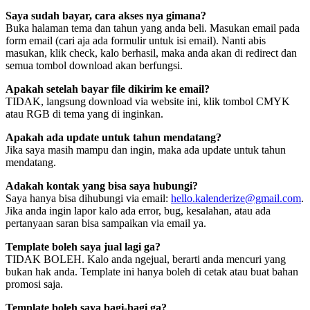
Saya sudah bayar, cara akses nya gimana?
Buka halaman tema dan tahun yang anda beli. Masukan email pada
form email (cari aja ada formulir untuk isi email). Nanti abis
masukan, klik check, kalo berhasil, maka anda akan di redirect dan
semua tombol download akan berfungsi.
Apakah setelah bayar file dikirim ke email?
TIDAK, langsung download via website ini, klik tombol CMYK
atau RGB di tema yang di inginkan.
Apakah ada update untuk tahun mendatang?
Jika saya masih mampu dan ingin, maka ada update untuk tahun
mendatang.
Adakah kontak yang bisa saya hubungi?
Saya hanya bisa dihubungi via email:
hello.kalenderize@gmail.com
.
Jika anda ingin lapor kalo ada error, bug, kesalahan, atau ada
pertanyaan saran bisa sampaikan via email ya.
Template boleh saya jual lagi ga?
TIDAK BOLEH. Kalo anda ngejual, berarti anda mencuri yang
bukan hak anda. Template ini hanya boleh di cetak atau buat bahan
promosi saja.
Template boleh saya bagi-bagi ga?