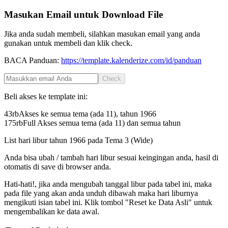
Masukan Email untuk Download File
Jika anda sudah membeli, silahkan masukan email yang anda
gunakan untuk membeli dan klik check.
BACA Panduan:
https://template.kalenderize.com/id/panduan
Check
Beli akses ke template ini:
43rb
Akses ke semua tema (ada 11), tahun
1966
175rb
Full Akses semua tema (ada 11) dan semua tahun
List hari libur tahun
1966
pada
Tema 3 (Wide)
Anda bisa ubah / tambah hari libur sesuai keingingan anda, hasil di
otomatis di save di browser anda.
Hati-hati!, jika anda mengubah tanggal libur pada tabel ini, maka
pada file yang akan anda unduh dibawah maka hari liburnya
mengikuti isian tabel ini. Klik tombol "Reset ke Data Asli" untuk
mengembalikan ke data awal.