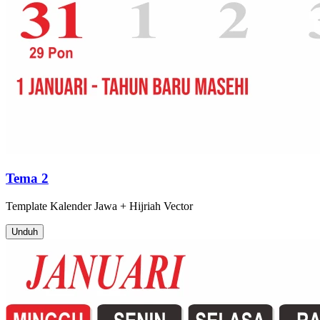
Tema 2
Template
Kalender Jawa + Hijriah
Vector
Unduh