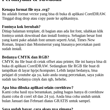
Kenapa format file nya .svg?
Itu adalah format vector yang bisa di buka di aplikasi CorelDRAW.
Tinggal drag drop atau copy paste ke aplikasinya.
Fontnya kok berubah?
Ditiap halaman template, di bagian atas ada list font, silahkan klik
fontnya untuk download dan install fontnya. Sebagian besar font
yang kami pake adalah font umum seperti Arial, Times New
Roman, Impact dan Monstserrat yang biasanya percetakan pasti
sudah install.
Bedanya CMYK dan RGB?
CMYK itu file buat di cetak offset atau printer, file ini hanya bisa di
buka di aplikasi CorelDRAW. Sedangkan file RGB file buat di
tampilkan di layar hp/pc/komputer. Lebih lanjut bedanya, bisa
pelajari di youtube aja ya, kalo anda orang percetakan, saya yakin
sudah tau bedanya cmyk dan rgb, hehehe.
Apa bisa dibuka aplikasi selain coreldraw?
Kami coba hasil nya berantakan, paling bagus hanya di coreldraw
(kami coba di corel x8 dan 24 ya). Anda bisa coba unduh untuk
bulan Januari dan Februari diatas GRATIS untuk sampel.
Saya sudah bayar, cara akses nya gimana?