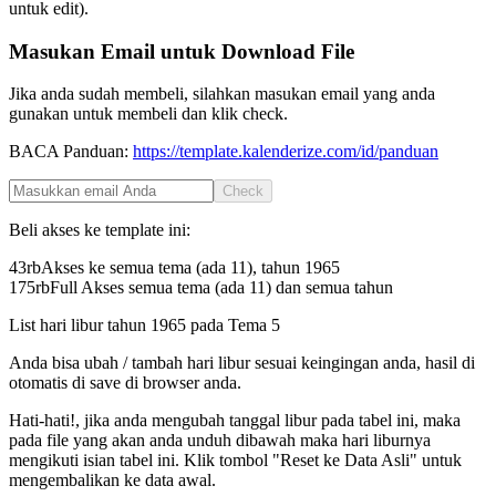
untuk edit).
Masukan Email untuk Download File
Jika anda sudah membeli, silahkan masukan email yang anda
gunakan untuk membeli dan klik check.
BACA Panduan:
https://template.kalenderize.com/id/panduan
Check
Beli akses ke template ini:
43rb
Akses ke semua tema (ada 11), tahun
1965
175rb
Full Akses semua tema (ada 11) dan semua tahun
List hari libur tahun
1965
pada
Tema 5
Anda bisa ubah / tambah hari libur sesuai keingingan anda, hasil di
otomatis di save di browser anda.
Hati-hati!, jika anda mengubah tanggal libur pada tabel ini, maka
pada file yang akan anda unduh dibawah maka hari liburnya
mengikuti isian tabel ini. Klik tombol "Reset ke Data Asli" untuk
mengembalikan ke data awal.