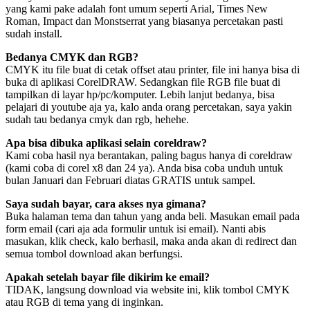
yang kami pake adalah font umum seperti Arial, Times New
Roman, Impact dan Monstserrat yang biasanya percetakan pasti
sudah install.
Bedanya CMYK dan RGB?
CMYK itu file buat di cetak offset atau printer, file ini hanya bisa di
buka di aplikasi CorelDRAW. Sedangkan file RGB file buat di
tampilkan di layar hp/pc/komputer. Lebih lanjut bedanya, bisa
pelajari di youtube aja ya, kalo anda orang percetakan, saya yakin
sudah tau bedanya cmyk dan rgb, hehehe.
Apa bisa dibuka aplikasi selain coreldraw?
Kami coba hasil nya berantakan, paling bagus hanya di coreldraw
(kami coba di corel x8 dan 24 ya). Anda bisa coba unduh untuk
bulan Januari dan Februari diatas GRATIS untuk sampel.
Saya sudah bayar, cara akses nya gimana?
Buka halaman tema dan tahun yang anda beli. Masukan email pada
form email (cari aja ada formulir untuk isi email). Nanti abis
masukan, klik check, kalo berhasil, maka anda akan di redirect dan
semua tombol download akan berfungsi.
Apakah setelah bayar file dikirim ke email?
TIDAK, langsung download via website ini, klik tombol CMYK
atau RGB di tema yang di inginkan.