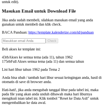
untuk edit).
Masukan Email untuk Download File
Jika anda sudah membeli, silahkan masukan email yang anda
gunakan untuk membeli dan klik check.
BACA Panduan:
https://template.kalenderize.com/id/panduan
Check
Beli akses ke template ini:
43rb
Akses ke semua tema (ada 11), tahun
1962
175rb
Full Akses semua tema (ada 11) dan semua tahun
List hari libur tahun
1962
pada
Tema 2
Anda bisa ubah / tambah hari libur sesuai keingingan anda, hasil di
otomatis di save di browser anda.
Hati-hati!, jika anda mengubah tanggal libur pada tabel ini, maka
pada file yang akan anda unduh dibawah maka hari liburnya
mengikuti isian tabel ini. Klik tombol "Reset ke Data Asli" untuk
mengembalikan ke data awal.