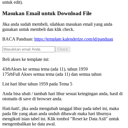
untuk edit).
Masukan Email untuk Download File
Jika anda sudah membeli, silahkan masukan email yang anda
gunakan untuk membeli dan klik check.
BACA Panduan:
https://template.kalenderize.com/id/panduan
Check
Beli akses ke template ini:
43rb
Akses ke semua tema (ada 11), tahun
1959
175rb
Full Akses semua tema (ada 11) dan semua tahun
List hari libur tahun
1959
pada
Tema 5
Anda bisa ubah / tambah hari libur sesuai keingingan anda, hasil di
otomatis di save di browser anda.
Hati-hati!, jika anda mengubah tanggal libur pada tabel ini, maka
pada file yang akan anda unduh dibawah maka hari liburnya
mengikuti isian tabel ini. Klik tombol "Reset ke Data Asli" untuk
mengembalikan ke data awal.