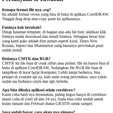
Kenapa format file nya .svg?
Itu adalah format vector yang bisa di buka di aplikasi CorelDRAW.
Tinggal drag drop atau copy paste ke aplikasinya.
Fontnya kok berubah?
Ditiap halaman template, di bagian atas ada list font, silahkan klik
fontnya untuk download dan install fontnya. Sebagian besar font
yang kami pake adalah font umum seperti Arial, Times New
Roman, Impact dan Monstserrat yang biasanya percetakan pasti
sudah install.
Bedanya CMYK dan RGB?
CMYK itu file buat di cetak offset atau printer, file ini hanya bisa di
buka di aplikasi CorelDRAW. Sedangkan file RGB file buat di
tampilkan di layar hp/pc/komputer. Lebih lanjut bedanya, bisa
pelajari di youtube aja ya, kalo anda orang percetakan, saya yakin
sudah tau bedanya cmyk dan rgb, hehehe.
Apa bisa dibuka aplikasi selain coreldraw?
Kami coba hasil nya berantakan, paling bagus hanya di coreldraw
(kami coba di corel x8 dan 24 ya). Anda bisa coba unduh untuk
bulan Januari dan Februari diatas GRATIS untuk sampel.
Saya sudah bayar, cara akses nya gimana?