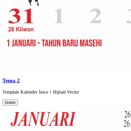
Tema 2
Template
Kalender Jawa + Hijriah
Vector
Unduh