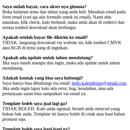
Saya sudah bayar, cara akses nya gimana?
Buka halaman tema dan tahun yang anda beli. Masukan email pada
form email (cari aja ada formulir untuk isi email). Nanti abis
masukan, klik check, kalo berhasil, maka anda akan di redirect dan
semua tombol download akan berfungsi.
Apakah setelah bayar file dikirim ke email?
TIDAK, langsung download via website ini, klik tombol CMYK
atau RGB di tema yang di inginkan.
Apakah ada update untuk tahun mendatang?
Jika saya masih mampu dan ingin, maka ada update untuk tahun
mendatang.
Adakah kontak yang bisa saya hubungi?
Saya hanya bisa dihubungi via email:
hello.kalenderize@gmail.com
.
Jika anda ingin lapor kalo ada error, bug, kesalahan, atau ada
pertanyaan saran bisa sampaikan via email ya.
Template boleh saya jual lagi ga?
TIDAK BOLEH. Kalo anda ngejual, berarti anda mencuri yang
bukan hak anda. Template ini hanya boleh di cetak atau buat bahan
promosi saja.
Template boleh saya bagi-bagi ga?