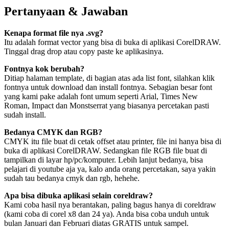
Pertanyaan & Jawaban
Kenapa format file nya .svg?
Itu adalah format vector yang bisa di buka di aplikasi CorelDRAW.
Tinggal drag drop atau copy paste ke aplikasinya.
Fontnya kok berubah?
Ditiap halaman template, di bagian atas ada list font, silahkan klik
fontnya untuk download dan install fontnya. Sebagian besar font
yang kami pake adalah font umum seperti Arial, Times New
Roman, Impact dan Monstserrat yang biasanya percetakan pasti
sudah install.
Bedanya CMYK dan RGB?
CMYK itu file buat di cetak offset atau printer, file ini hanya bisa di
buka di aplikasi CorelDRAW. Sedangkan file RGB file buat di
tampilkan di layar hp/pc/komputer. Lebih lanjut bedanya, bisa
pelajari di youtube aja ya, kalo anda orang percetakan, saya yakin
sudah tau bedanya cmyk dan rgb, hehehe.
Apa bisa dibuka aplikasi selain coreldraw?
Kami coba hasil nya berantakan, paling bagus hanya di coreldraw
(kami coba di corel x8 dan 24 ya). Anda bisa coba unduh untuk
bulan Januari dan Februari diatas GRATIS untuk sampel.