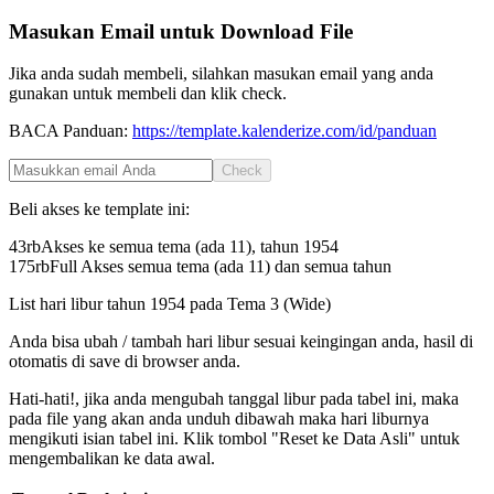
Masukan Email untuk Download File
Jika anda sudah membeli, silahkan masukan email yang anda
gunakan untuk membeli dan klik check.
BACA Panduan:
https://template.kalenderize.com/id/panduan
Check
Beli akses ke template ini:
43rb
Akses ke semua tema (ada 11), tahun
1954
175rb
Full Akses semua tema (ada 11) dan semua tahun
List hari libur tahun
1954
pada
Tema 3 (Wide)
Anda bisa ubah / tambah hari libur sesuai keingingan anda, hasil di
otomatis di save di browser anda.
Hati-hati!, jika anda mengubah tanggal libur pada tabel ini, maka
pada file yang akan anda unduh dibawah maka hari liburnya
mengikuti isian tabel ini. Klik tombol "Reset ke Data Asli" untuk
mengembalikan ke data awal.