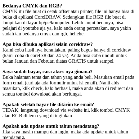
Bedanya CMYK dan RGB?
CMYK itu file buat di cetak offset atau printer, file ini hanya bisa di
buka di aplikasi CorelDRAW. Sedangkan file RGB file buat di
tampilkan di layar hp/pc/komputer. Lebih lanjut bedanya, bisa
pelajari di youtube aja ya, kalo anda orang percetakan, saya yakin
sudah tau bedanya cmyk dan rgb, hehehe.
Apa bisa dibuka aplikasi selain coreldraw?
Kami coba hasil nya berantakan, paling bagus hanya di coreldraw
(kami coba di corel x8 dan 24 ya). Anda bisa coba unduh untuk
bulan Januari dan Februari diatas GRATIS untuk sampel.
Saya sudah bayar, cara akses nya gimana?
Buka halaman tema dan tahun yang anda beli. Masukan email pada
form email (cari aja ada formulir untuk isi email). Nanti abis
masukan, klik check, kalo berhasil, maka anda akan di redirect dan
semua tombol download akan berfungsi.
Apakah setelah bayar file dikirim ke email?
TIDAK, langsung download via website ini, klik tombol CMYK
atau RGB di tema yang di inginkan.
Apakah ada update untuk tahun mendatang?
Jika saya masih mampu dan ingin, maka ada update untuk tahun
mendatang.