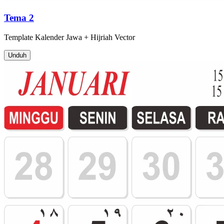
Tema 2
Template
Kalender Jawa + Hijriah
Vector
Unduh