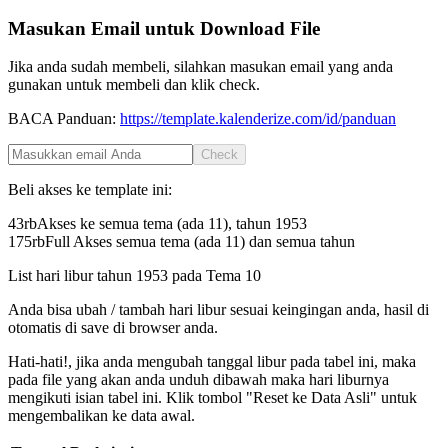
Masukan Email untuk Download File
Jika anda sudah membeli, silahkan masukan email yang anda
gunakan untuk membeli dan klik check.
BACA Panduan:
https://template.kalenderize.com/id/panduan
Check
Beli akses ke template ini:
43rb
Akses ke semua tema (ada 11), tahun
1953
175rb
Full Akses semua tema (ada 11) dan semua tahun
List hari libur tahun
1953
pada
Tema 10
Anda bisa ubah / tambah hari libur sesuai keingingan anda, hasil di
otomatis di save di browser anda.
Hati-hati!, jika anda mengubah tanggal libur pada tabel ini, maka
pada file yang akan anda unduh dibawah maka hari liburnya
mengikuti isian tabel ini. Klik tombol "Reset ke Data Asli" untuk
mengembalikan ke data awal.