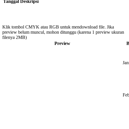
Tanggal
Deskripsi
Klik tombol CMYK atau RGB untuk mendownload file. Jika
preview belum muncul, mohon ditunggu (karena 1 preview ukuran
filenya 2MB)
Preview
B
Jan
Feb