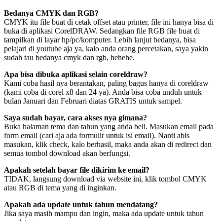
Bedanya CMYK dan RGB?
CMYK itu file buat di cetak offset atau printer, file ini hanya bisa di
buka di aplikasi CorelDRAW. Sedangkan file RGB file buat di
tampilkan di layar hp/pc/komputer. Lebih lanjut bedanya, bisa
pelajari di youtube aja ya, kalo anda orang percetakan, saya yakin
sudah tau bedanya cmyk dan rgb, hehehe.
Apa bisa dibuka aplikasi selain coreldraw?
Kami coba hasil nya berantakan, paling bagus hanya di coreldraw
(kami coba di corel x8 dan 24 ya). Anda bisa coba unduh untuk
bulan Januari dan Februari diatas GRATIS untuk sampel.
Saya sudah bayar, cara akses nya gimana?
Buka halaman tema dan tahun yang anda beli. Masukan email pada
form email (cari aja ada formulir untuk isi email). Nanti abis
masukan, klik check, kalo berhasil, maka anda akan di redirect dan
semua tombol download akan berfungsi.
Apakah setelah bayar file dikirim ke email?
TIDAK, langsung download via website ini, klik tombol CMYK
atau RGB di tema yang di inginkan.
Apakah ada update untuk tahun mendatang?
Jika saya masih mampu dan ingin, maka ada update untuk tahun