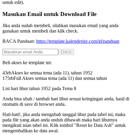
untuk edit).
Masukan Email untuk Download File
Jika anda sudah membeli, silahkan masukan email yang anda
gunakan untuk membeli dan klik check.
BACA Panduan:
https://template.kalenderize.com/id/panduan
Check
Beli akses ke template ini:
43rb
Akses ke semua tema (ada 11), tahun
1952
175rb
Full Akses semua tema (ada 11) dan semua tahun
List hari libur tahun
1952
pada
Tema 8
Anda bisa ubah / tambah hari libur sesuai keingingan anda, hasil di
otomatis di save di browser anda.
Hati-hati!, jika anda mengubah tanggal libur pada tabel ini, maka
pada file yang akan anda unduh dibawah maka hari liburnya
mengikuti isian tabel ini. Klik tombol "Reset ke Data Asli" untuk
mengembalikan ke data awal.