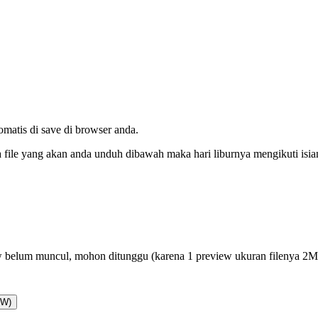
tomatis di save di browser anda.
da file yang akan anda unduh dibawah maka hari liburnya mengikuti isi
 belum muncul, mohon ditunggu (karena 1 preview ukuran filenya 2
AW)