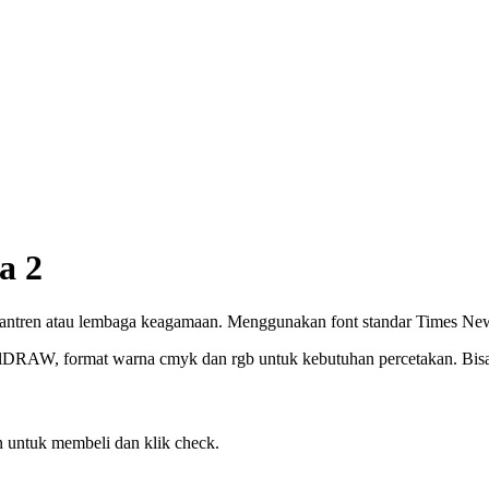
a 2
santren atau lembaga keagamaan. Menggunakan font standar Times N
elDRAW, format warna cmyk dan rgb untuk kebutuhan percetakan. Bisa c
 untuk membeli dan klik check.