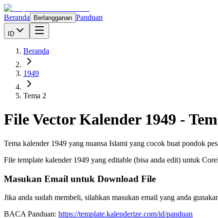
Beranda
Panduan
Berlangganan
ID
Beranda
1949
Tema 2
File Vector Kalender
1949
-
Tem
Tema kalender 1949 yang nuansa Islami yang cocok buat pondok pe
File template kalender
1949
yang editable (bisa anda edit) untuk Cor
Masukan Email untuk Download File
Jika anda sudah membeli, silahkan masukan email yang anda gunakan
BACA Panduan:
https://template.kalenderize.com/id/panduan