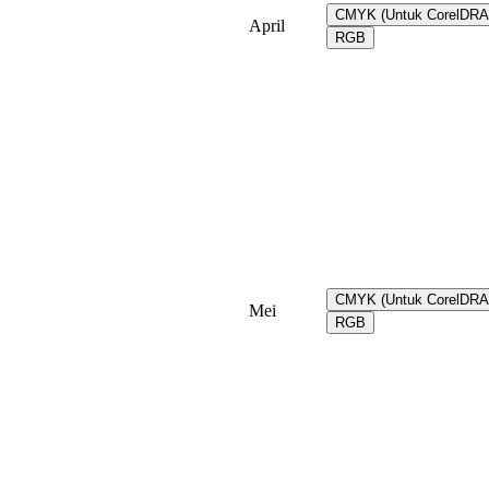
CMYK (Untuk CorelDR
April
RGB
CMYK (Untuk CorelDR
Mei
RGB