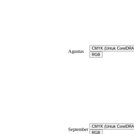
CMYK (Untuk CorelDR
Agustus
RGB
CMYK (Untuk CorelDR
September
RGB