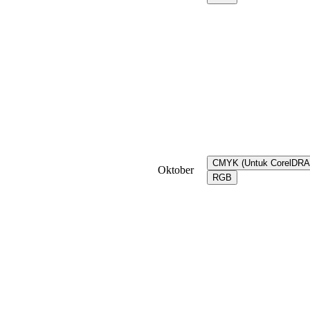
CMYK (Untuk CorelDR
Oktober
RGB