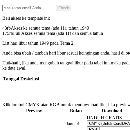
Check
Beli akses ke template ini:
43rb
Akses ke semua tema (ada 11), tahun
1949
175rb
Full Akses semua tema (ada 11) dan semua tahun
List hari libur tahun
1949
pada
Tema 2
Anda bisa ubah / tambah hari libur sesuai keingingan anda, hasil di o
Hati-hati!, jika anda mengubah tanggal libur pada tabel ini, maka pa
ke data awal.
Tanggal
Deskripsi
Klik tombol CMYK atau RGB untuk mendownload file. Jika preview
Preview
Bulan
Download
UNDUH GRATIS
Januari
CMYK (Untuk CorelDR
RGB