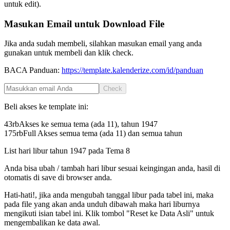
untuk edit).
Masukan Email untuk Download File
Jika anda sudah membeli, silahkan masukan email yang anda
gunakan untuk membeli dan klik check.
BACA Panduan:
https://template.kalenderize.com/id/panduan
Check
Beli akses ke template ini:
43rb
Akses ke semua tema (ada 11), tahun
1947
175rb
Full Akses semua tema (ada 11) dan semua tahun
List hari libur tahun
1947
pada
Tema 8
Anda bisa ubah / tambah hari libur sesuai keingingan anda, hasil di
otomatis di save di browser anda.
Hati-hati!, jika anda mengubah tanggal libur pada tabel ini, maka
pada file yang akan anda unduh dibawah maka hari liburnya
mengikuti isian tabel ini. Klik tombol "Reset ke Data Asli" untuk
mengembalikan ke data awal.