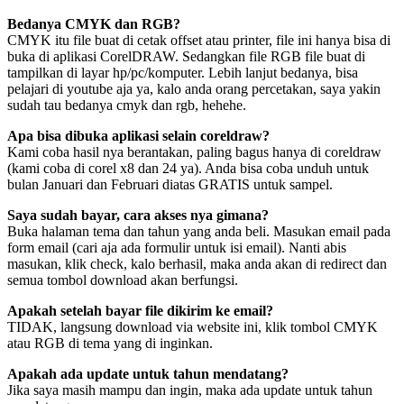
Bedanya CMYK dan RGB?
CMYK itu file buat di cetak offset atau printer, file ini hanya bisa di
buka di aplikasi CorelDRAW. Sedangkan file RGB file buat di
tampilkan di layar hp/pc/komputer. Lebih lanjut bedanya, bisa
pelajari di youtube aja ya, kalo anda orang percetakan, saya yakin
sudah tau bedanya cmyk dan rgb, hehehe.
Apa bisa dibuka aplikasi selain coreldraw?
Kami coba hasil nya berantakan, paling bagus hanya di coreldraw
(kami coba di corel x8 dan 24 ya). Anda bisa coba unduh untuk
bulan Januari dan Februari diatas GRATIS untuk sampel.
Saya sudah bayar, cara akses nya gimana?
Buka halaman tema dan tahun yang anda beli. Masukan email pada
form email (cari aja ada formulir untuk isi email). Nanti abis
masukan, klik check, kalo berhasil, maka anda akan di redirect dan
semua tombol download akan berfungsi.
Apakah setelah bayar file dikirim ke email?
TIDAK, langsung download via website ini, klik tombol CMYK
atau RGB di tema yang di inginkan.
Apakah ada update untuk tahun mendatang?
Jika saya masih mampu dan ingin, maka ada update untuk tahun