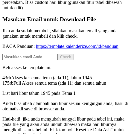
percetakan. Bisa custom hari libur (gunakan fitur tabel dibawah
untuk edit).
Masukan Email untuk Download File
Jika anda sudah membeli, silahkan masukan email yang anda
gunakan untuk membeli dan klik check.
BACA Panduan:
https://template.kalenderize.com/id/panduan
Check
Beli akses ke template ini:
43rb
Akses ke semua tema (ada 11), tahun
1945
175rb
Full Akses semua tema (ada 11) dan semua tahun
List hari libur tahun
1945
pada
Tema 1
Anda bisa ubah / tambah hari libur sesuai keingingan anda, hasil di
otomatis di save di browser anda.
Hati-hati!, jika anda mengubah tanggal libur pada tabel ini, maka
pada file yang akan anda unduh dibawah maka hari liburnya
mengikuti isian tabel ini. Klik tombol "Reset ke Data Asli" untuk