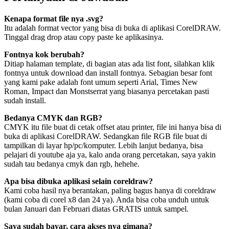
Kenapa format file nya .svg?
Itu adalah format vector yang bisa di buka di aplikasi CorelDRAW.
Tinggal drag drop atau copy paste ke aplikasinya.
Fontnya kok berubah?
Ditiap halaman template, di bagian atas ada list font, silahkan klik
fontnya untuk download dan install fontnya. Sebagian besar font
yang kami pake adalah font umum seperti Arial, Times New
Roman, Impact dan Monstserrat yang biasanya percetakan pasti
sudah install.
Bedanya CMYK dan RGB?
CMYK itu file buat di cetak offset atau printer, file ini hanya bisa di
buka di aplikasi CorelDRAW. Sedangkan file RGB file buat di
tampilkan di layar hp/pc/komputer. Lebih lanjut bedanya, bisa
pelajari di youtube aja ya, kalo anda orang percetakan, saya yakin
sudah tau bedanya cmyk dan rgb, hehehe.
Apa bisa dibuka aplikasi selain coreldraw?
Kami coba hasil nya berantakan, paling bagus hanya di coreldraw
(kami coba di corel x8 dan 24 ya). Anda bisa coba unduh untuk
bulan Januari dan Februari diatas GRATIS untuk sampel.
Saya sudah bayar, cara akses nya gimana?