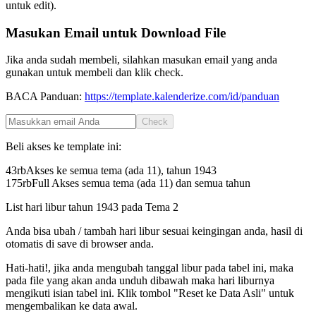
untuk edit).
Masukan Email untuk Download File
Jika anda sudah membeli, silahkan masukan email yang anda
gunakan untuk membeli dan klik check.
BACA Panduan:
https://template.kalenderize.com/id/panduan
Check
Beli akses ke template ini:
43rb
Akses ke semua tema (ada 11), tahun
1943
175rb
Full Akses semua tema (ada 11) dan semua tahun
List hari libur tahun
1943
pada
Tema 2
Anda bisa ubah / tambah hari libur sesuai keingingan anda, hasil di
otomatis di save di browser anda.
Hati-hati!, jika anda mengubah tanggal libur pada tabel ini, maka
pada file yang akan anda unduh dibawah maka hari liburnya
mengikuti isian tabel ini. Klik tombol "Reset ke Data Asli" untuk
mengembalikan ke data awal.