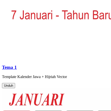
Tema 1
Template
Kalender Jawa + Hijriah
Vector
Unduh