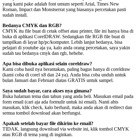
yang kami pake adalah font umum seperti Arial, Times New
Roman, Impact dan Monstserrat yang biasanya percetakan pasti
sudah install.
Bedanya CMYK dan RGB?
CMYK itu file buat di cetak offset atau printer, file ini hanya bisa di
buka di aplikasi CorelDRAW. Sedangkan file RGB file buat di
tampilkan di layar hp/pc/komputer. Lebih lanjut bedanya, bisa
pelajari di youtube aja ya, kalo anda orang percetakan, saya yakin
sudah tau bedanya cmyk dan rgb, hehehe.
Apa bisa dibuka aplikasi selain coreldraw?
Kami coba hasil nya berantakan, paling bagus hanya di coreldraw
(kami coba di corel x8 dan 24 ya). Anda bisa coba unduh untuk
bulan Januari dan Februari diatas GRATIS untuk sampel.
Saya sudah bayar, cara akses nya gimana?
Buka halaman tema dan tahun yang anda beli. Masukan email pada
form email (cari aja ada formulir untuk isi email). Nanti abis
masukan, klik check, kalo berhasil, maka anda akan di redirect dan
semua tombol download akan berfungsi.
Apakah setelah bayar file dikirim ke email?
TIDAK, langsung download via website ini, klik tombol CMYK
atau RGB di tema yang di inginkan.