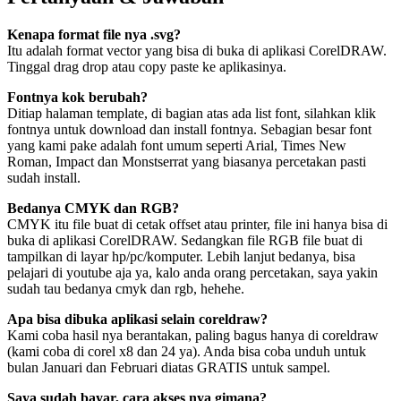
Kenapa format file nya .svg?
Itu adalah format vector yang bisa di buka di aplikasi CorelDRAW.
Tinggal drag drop atau copy paste ke aplikasinya.
Fontnya kok berubah?
Ditiap halaman template, di bagian atas ada list font, silahkan klik
fontnya untuk download dan install fontnya. Sebagian besar font
yang kami pake adalah font umum seperti Arial, Times New
Roman, Impact dan Monstserrat yang biasanya percetakan pasti
sudah install.
Bedanya CMYK dan RGB?
CMYK itu file buat di cetak offset atau printer, file ini hanya bisa di
buka di aplikasi CorelDRAW. Sedangkan file RGB file buat di
tampilkan di layar hp/pc/komputer. Lebih lanjut bedanya, bisa
pelajari di youtube aja ya, kalo anda orang percetakan, saya yakin
sudah tau bedanya cmyk dan rgb, hehehe.
Apa bisa dibuka aplikasi selain coreldraw?
Kami coba hasil nya berantakan, paling bagus hanya di coreldraw
(kami coba di corel x8 dan 24 ya). Anda bisa coba unduh untuk
bulan Januari dan Februari diatas GRATIS untuk sampel.
Saya sudah bayar, cara akses nya gimana?