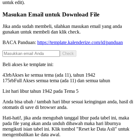
untuk edit).
Masukan Email untuk Download File
Jika anda sudah membeli, silahkan masukan email yang anda
gunakan untuk membeli dan klik check.
BACA Panduan:
https://template.kalenderize.com/id/panduan
Check
Beli akses ke template ini:
43rb
Akses ke semua tema (ada 11), tahun
1942
175rb
Full Akses semua tema (ada 11) dan semua tahun
List hari libur tahun
1942
pada
Tema 5
Anda bisa ubah / tambah hari libur sesuai keingingan anda, hasil di
otomatis di save di browser anda.
Hati-hati!, jika anda mengubah tanggal libur pada tabel ini, maka
pada file yang akan anda unduh dibawah maka hari liburnya
mengikuti isian tabel ini. Klik tombol "Reset ke Data Asli" untuk
mengembalikan ke data awal.