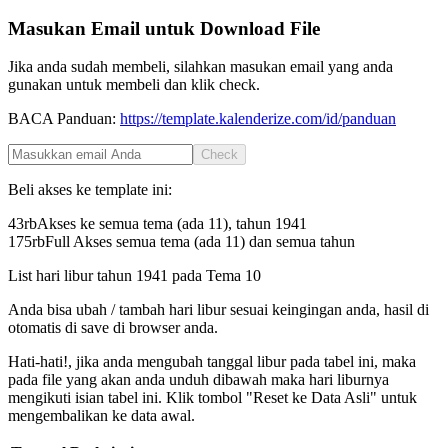
Masukan Email untuk Download File
Jika anda sudah membeli, silahkan masukan email yang anda
gunakan untuk membeli dan klik check.
BACA Panduan:
https://template.kalenderize.com/id/panduan
Check
Beli akses ke template ini:
43rb
Akses ke semua tema (ada 11), tahun
1941
175rb
Full Akses semua tema (ada 11) dan semua tahun
List hari libur tahun
1941
pada
Tema 10
Anda bisa ubah / tambah hari libur sesuai keingingan anda, hasil di
otomatis di save di browser anda.
Hati-hati!, jika anda mengubah tanggal libur pada tabel ini, maka
pada file yang akan anda unduh dibawah maka hari liburnya
mengikuti isian tabel ini. Klik tombol "Reset ke Data Asli" untuk
mengembalikan ke data awal.