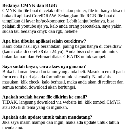
Bedanya CMYK dan RGB?
CMYK itu file buat di cetak offset atau printer, file ini hanya bisa di
buka di aplikasi CorelDRAW. Sedangkan file RGB file buat di
tampilkan di layar hp/pc/komputer. Lebih lanjut bedanya, bisa
pelajari di youtube aja ya, kalo anda orang percetakan, saya yakin
sudah tau bedanya cmyk dan rgb, hehehe.
Apa bisa dibuka aplikasi selain coreldraw?
Kami coba hasil nya berantakan, paling bagus hanya di coreldraw
(kami coba di corel x8 dan 24 ya). Anda bisa coba unduh untuk
bulan Januari dan Februari diatas GRATIS untuk sampel.
Saya sudah bayar, cara akses nya gimana?
Buka halaman tema dan tahun yang anda beli. Masukan email pada
form email (cari aja ada formulir untuk isi email). Nanti abis
masukan, klik check, kalo berhasil, maka anda akan di redirect dan
semua tombol download akan berfungsi.
Apakah setelah bayar file dikirim ke email?
TIDAK, langsung download via website ini, klik tombol CMYK
atau RGB di tema yang di inginkan.
Apakah ada update untuk tahun mendatang?
Jika saya masih mampu dan ingin, maka ada update untuk tahun
mendatang.