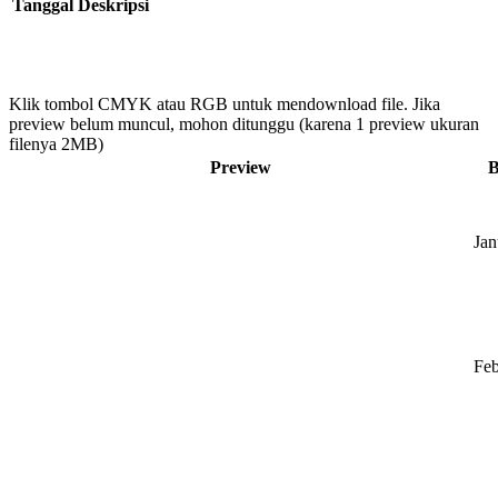
Tanggal
Deskripsi
Klik tombol CMYK atau RGB untuk mendownload file. Jika
preview belum muncul, mohon ditunggu (karena 1 preview ukuran
filenya 2MB)
Preview
B
Jan
Feb