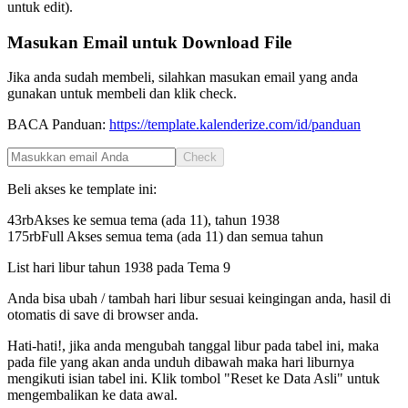
untuk edit).
Masukan Email untuk Download File
Jika anda sudah membeli, silahkan masukan email yang anda
gunakan untuk membeli dan klik check.
BACA Panduan:
https://template.kalenderize.com/id/panduan
Check
Beli akses ke template ini:
43rb
Akses ke semua tema (ada 11), tahun
1938
175rb
Full Akses semua tema (ada 11) dan semua tahun
List hari libur tahun
1938
pada
Tema 9
Anda bisa ubah / tambah hari libur sesuai keingingan anda, hasil di
otomatis di save di browser anda.
Hati-hati!, jika anda mengubah tanggal libur pada tabel ini, maka
pada file yang akan anda unduh dibawah maka hari liburnya
mengikuti isian tabel ini. Klik tombol "Reset ke Data Asli" untuk
mengembalikan ke data awal.