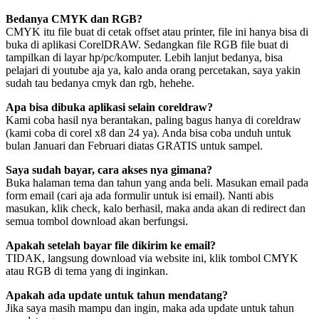
Bedanya CMYK dan RGB?
CMYK itu file buat di cetak offset atau printer, file ini hanya bisa di
buka di aplikasi CorelDRAW. Sedangkan file RGB file buat di
tampilkan di layar hp/pc/komputer. Lebih lanjut bedanya, bisa
pelajari di youtube aja ya, kalo anda orang percetakan, saya yakin
sudah tau bedanya cmyk dan rgb, hehehe.
Apa bisa dibuka aplikasi selain coreldraw?
Kami coba hasil nya berantakan, paling bagus hanya di coreldraw
(kami coba di corel x8 dan 24 ya). Anda bisa coba unduh untuk
bulan Januari dan Februari diatas GRATIS untuk sampel.
Saya sudah bayar, cara akses nya gimana?
Buka halaman tema dan tahun yang anda beli. Masukan email pada
form email (cari aja ada formulir untuk isi email). Nanti abis
masukan, klik check, kalo berhasil, maka anda akan di redirect dan
semua tombol download akan berfungsi.
Apakah setelah bayar file dikirim ke email?
TIDAK, langsung download via website ini, klik tombol CMYK
atau RGB di tema yang di inginkan.
Apakah ada update untuk tahun mendatang?
Jika saya masih mampu dan ingin, maka ada update untuk tahun