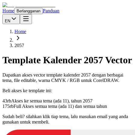
Home
Panduan
Berlangganan
EN
Home
2057
Template Kalender
2057
Vector
Dapatkan akses vector template kalender
2057
dengan berbagai
tema, file editable, warna CMYK / RGB untuk CorelDRAW.
Beli akses ke template ini:
43rb
Akses ke semua tema (ada 11), tahun
2057
175rb
Full Akses semua tema (ada 11) dan semua tahun
Sudah beli? silahkan klik tiap tema, lalu masukan email yang anda
gunakan untuk membeli.