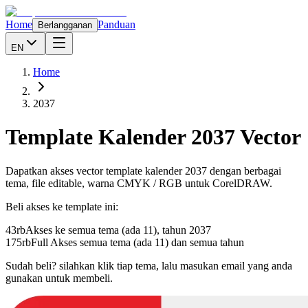
Home
Panduan
Berlangganan
EN
Home
2037
Template Kalender
2037
Vector
Dapatkan akses vector template kalender
2037
dengan berbagai
tema, file editable, warna CMYK / RGB untuk CorelDRAW.
Beli akses ke template ini:
43rb
Akses ke semua tema (ada 11), tahun
2037
175rb
Full Akses semua tema (ada 11) dan semua tahun
Sudah beli? silahkan klik tiap tema, lalu masukan email yang anda
gunakan untuk membeli.