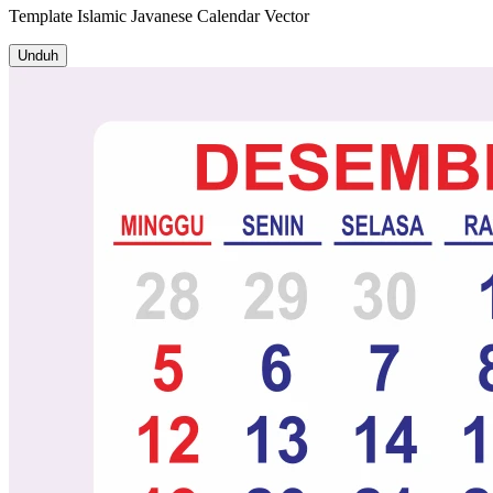
Template
Islamic Javanese Calendar
Vector
Unduh