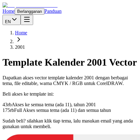
Home
Panduan
Berlangganan
EN
Home
2001
Template Kalender
2001
Vector
Dapatkan akses vector template kalender
2001
dengan berbagai
tema, file editable, warna CMYK / RGB untuk CorelDRAW.
Beli akses ke template ini:
43rb
Akses ke semua tema (ada 11), tahun
2001
175rb
Full Akses semua tema (ada 11) dan semua tahun
Sudah beli? silahkan klik tiap tema, lalu masukan email yang anda
gunakan untuk membeli.