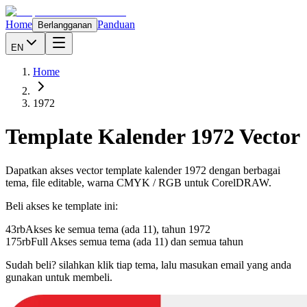
Home
Panduan
Berlangganan
EN
Home
1972
Template Kalender
1972
Vector
Dapatkan akses vector template kalender
1972
dengan berbagai
tema, file editable, warna CMYK / RGB untuk CorelDRAW.
Beli akses ke template ini:
43rb
Akses ke semua tema (ada 11), tahun
1972
175rb
Full Akses semua tema (ada 11) dan semua tahun
Sudah beli? silahkan klik tiap tema, lalu masukan email yang anda
gunakan untuk membeli.