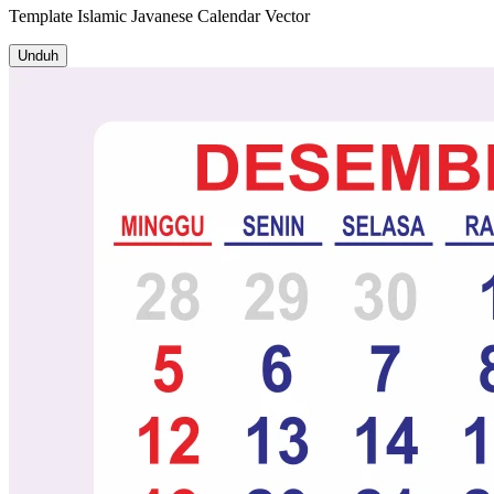
Template
Islamic Javanese Calendar
Vector
Unduh