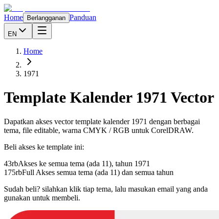
Home
Panduan
Berlangganan
EN
Home
1971
Template Kalender
1971
Vector
Dapatkan akses vector template kalender
1971
dengan berbagai
tema, file editable, warna CMYK / RGB untuk CorelDRAW.
Beli akses ke template ini:
43rb
Akses ke semua tema (ada 11), tahun
1971
175rb
Full Akses semua tema (ada 11) dan semua tahun
Sudah beli? silahkan klik tiap tema, lalu masukan email yang anda
gunakan untuk membeli.