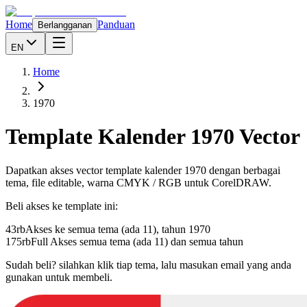
Home
Panduan
Berlangganan
EN
Home
1970
Template Kalender
1970
Vector
Dapatkan akses vector template kalender
1970
dengan berbagai
tema, file editable, warna CMYK / RGB untuk CorelDRAW.
Beli akses ke template ini:
43rb
Akses ke semua tema (ada 11), tahun
1970
175rb
Full Akses semua tema (ada 11) dan semua tahun
Sudah beli? silahkan klik tiap tema, lalu masukan email yang anda
gunakan untuk membeli.